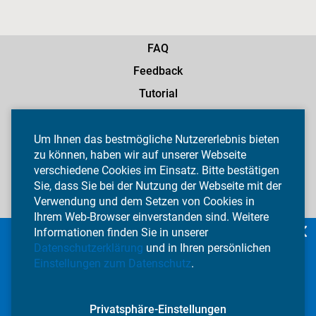
FAQ
Feedback
Tutorial
AGB
Datenschutz
Um Ihnen das bestmögliche Nutzererlebnis bieten
zu können, haben wir auf unserer Webseite
Widerruf
verschiedene Cookies im Einsatz. Bitte bestätigen
Impressum
Sie, dass Sie bei der Nutzung der Webseite mit der
Verwendung und dem Setzen von Cookies in
Privatsphäre-Einstellungen
Ihrem Web-Browser einverstanden sind. Weitere
Informationen finden Sie in unserer
Datenschutzerklärung
und in Ihren persönlichen
Ihre Zeitung.
Einstellungen zum Datenschutz
.
Jetzt auch als App!
Privatsphäre-Einstellungen